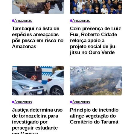
Amazonas
Amazonas
Tambaqui na lista de
Com presença de Luiz
espécies ameaçadas
Fux, Roberto Cidade
põe pesca em risco no
reforça apoio a
Amazonas
projeto social de jiu-
jitsu no Ouro Verde
Amazonas
Amazonas
Justiça determina uso
Princípio de incêndio
de tornozeleira para
atinge vegetação do
investigado por
Cemitério do Tarumã
perseguir estudante
em Manaus