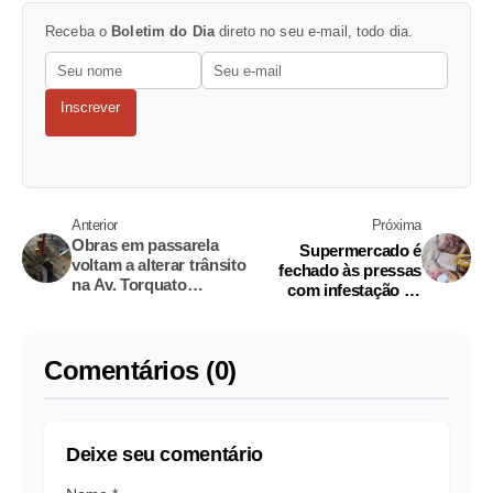
Receba o
Boletim do Dia
direto no seu e-mail, todo dia.
Inscrever
Anterior
Próxima
Obras em passarela
Supermercado é
voltam a alterar trânsito
fechado às pressas
na Av. Torquato
com infestação de
Tapajós durante o
moscas e carne podre
feriado
em Manaus
Comentários (0)
Deixe seu comentário