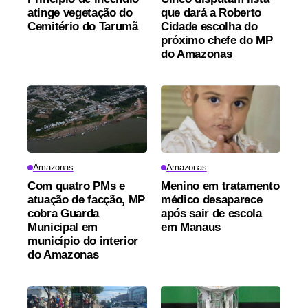
atinge vegetação do
que dará a Roberto
Cemitério do Tarumã
Cidade escolha do
próximo chefe do MP
do Amazonas
Amazonas
Amazonas
Com quatro PMs e
Menino em tratamento
atuação de facção, MP
médico desaparece
cobra Guarda
após sair de escola
Municipal em
em Manaus
município do interior
do Amazonas