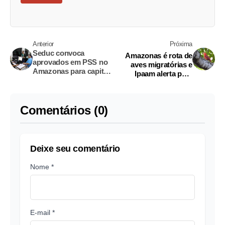
Anterior
Próxima
Seduc convoca
Amazonas é rota de
aprovados em PSS no
aves migratórias e
Amazonas para capital,
Ipaam alerta para
interior e áreas
preservação das
indígenas
espécies
Comentários (0)
Deixe seu comentário
Nome *
E-mail *