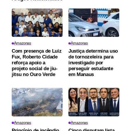
Amazonas
Amazonas
Com presença de Luiz
Justiça determina uso
Fux, Roberto Cidade
de tornozeleira para
reforça apoio a
investigado por
projeto social de jiu-
perseguir estudante
jitsu no Ouro Verde
em Manaus
Amazonas
Amazonas
Princípio de incêndio
Cinco disputam lista