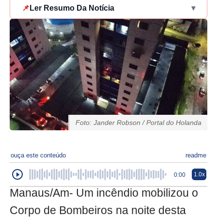
📌
Ler Resumo Da Notícia
▾
Foto: Jander Robson / Portal do Holanda
ouça este conteúdo
readme
1.0x
0:00
Manaus/Am- Um incêndio mobilizou o
Corpo de Bombeiros na noite desta