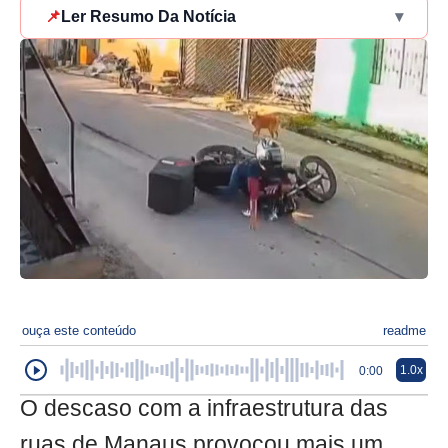
📌
Ler Resumo Da Notícia
▾
ouça este conteúdo
readme
1.0x
0:00
O descaso com a infraestrutura das
ruas de Manaus provocou mais um