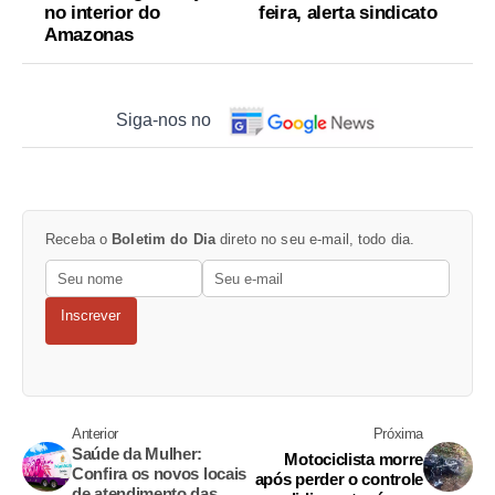
no interior do
feira, alerta sindicato
Amazonas
Siga-nos no
Receba o
Boletim do Dia
direto no seu e-mail, todo dia.
Inscrever
Anterior
Próxima
Saúde da Mulher:
Motociclista morre
Confira os novos locais
após perder o controle
de atendimento das