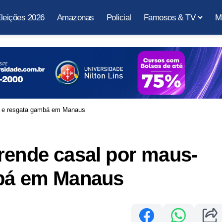
leições 2026
Amazonas
Policial
Famosos & TV
M
os e resgata gambá em Manaus
rende casal por maus-
mbá em Manaus