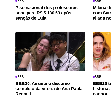
BBB
BBB
Piso nacional dos professores
Milena di
sobe para R$ 5.130,63 após
com Sami
sanção de Lula
aliada n
BBB
BBB
BBB26: Assista o discurso
BBB26 t
completo da vitória de Ana Paula
história;
Renault
ganhou