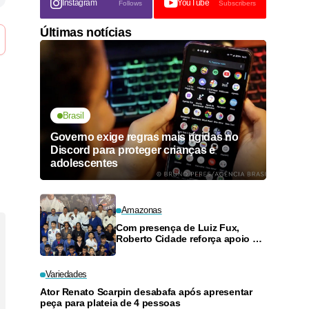
Instagram
YouTube
Follows
Subscribers
Últimas notícias
Brasil
Governo exige regras mais rígidas no
Discord para proteger crianças e
adolescentes
Amazonas
Com presença de Luiz Fux,
Roberto Cidade reforça apoio a
projeto social de jiu-jitsu no
Ouro Verde
Variedades
Ator Renato Scarpin desabafa após apresentar
peça para plateia de 4 pessoas