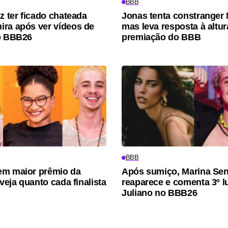
BBB
z ter ficado chateada
Jonas tenta constranger 
ra após ver vídeos de
mas leva resposta à altu
o BBB26
premiação do BBB
BBB
em maior prêmio da
Após sumiço, Marina Se
 veja quanto cada finalista
reaparece e comenta 3º l
Juliano no BBB26