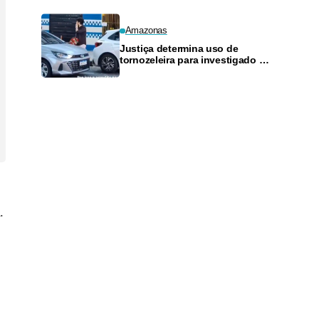
Amazonas
Justiça determina uso de
tornozeleira para investigado por
perseguir estudante em Manaus
.