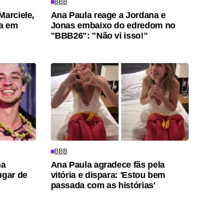
BBB
Marciele,
Ana Paula reage a Jordana e
ra em
Jonas embaixo do edredom no
"BBB26": "Não vi isso!"
BBB
na
Ana Paula agradece fãs pela
ugar de
vitória e dispara: 'Estou bem
passada com as histórias'