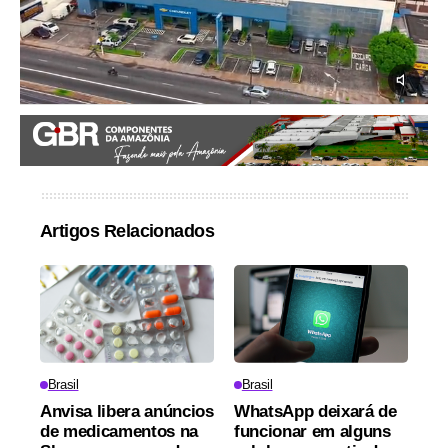
Artigos Relacionados
Brasil
Brasil
Anvisa libera anúncios
WhatsApp deixará de
de medicamentos na
funcionar em alguns