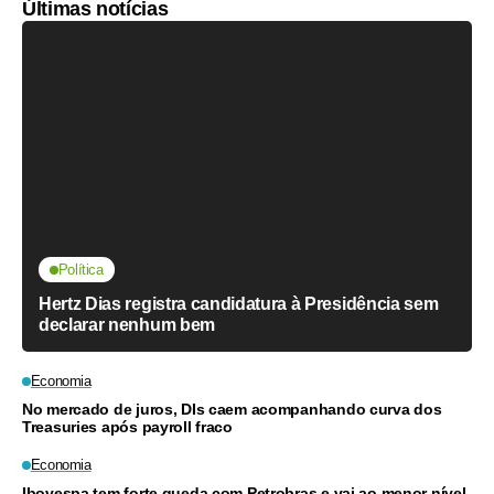
Últimas notícias
Política
Hertz Dias registra candidatura à Presidência sem
declarar nenhum bem
Economia
No mercado de juros, DIs caem acompanhando curva dos
Treasuries após payroll fraco
Economia
Ibovespa tem forte queda com Petrobras e vai ao menor nível