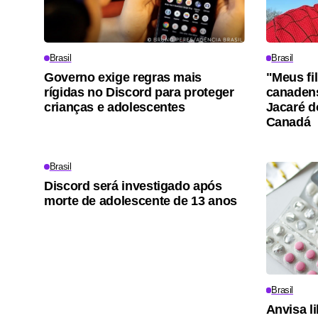
Brasil
Brasil
Governo exige regras mais
"Meus fi
rígidas no Discord para proteger
canadens
crianças e adolescentes
Jacaré d
Canadá
Brasil
Discord será investigado após
morte de adolescente de 13 anos
Brasil
Anvisa l