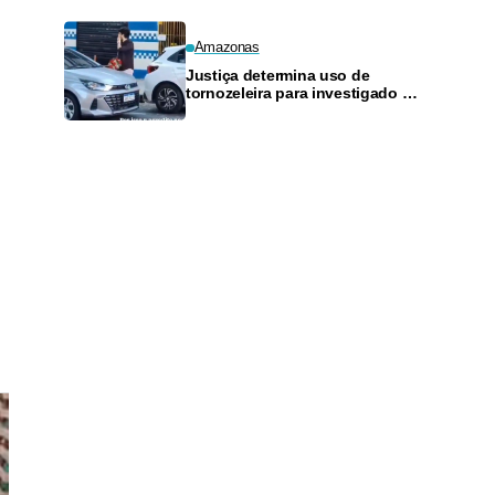
Amazonas
Justiça determina uso de
tornozeleira para investigado por
perseguir estudante em Manaus