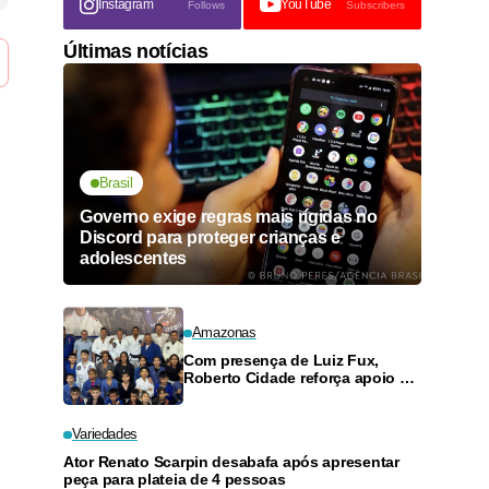
Instagram
YouTube
Follows
Subscribers
Últimas notícias
Brasil
Governo exige regras mais rígidas no
Discord para proteger crianças e
adolescentes
Amazonas
Com presença de Luiz Fux,
Roberto Cidade reforça apoio a
projeto social de jiu-jitsu no
Ouro Verde
Variedades
Ator Renato Scarpin desabafa após apresentar
peça para plateia de 4 pessoas