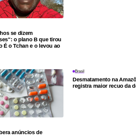
lhos se dizem
es": o plano B que tirou
o É o Tchan e o levou ao
Brasil
Desmatamento na Amazô
registra maior recuo da 
ibera anúncios de