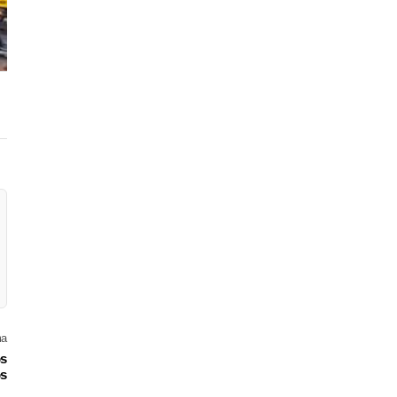
ma
ós
os