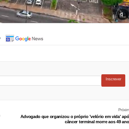
o
Inscrever
Próxi
s
Advogado que organizou o próprio 'velório em vida' ap
câncer terminal morre aos 49 an