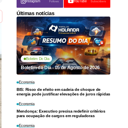
Instagram
YouTube
Follows
Subscribers
Últimas notícias
Boletim Do Dia
Boletim do Dia - 05 de Agosto de 2026
Economia
BIS: Risco de efeito em cadeia de choque de
energia pode justificar elevações de juros rápidas
Economia
Mendonça: Executivo precisa redefinir critérios
para ocupação de cargos em reguladoras
Economia