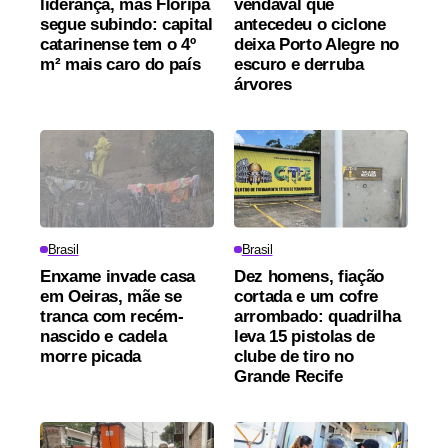
liderança, mas Floripa
vendaval que
segue subindo: capital
antecedeu o ciclone
catarinense tem o 4º
deixa Porto Alegre no
m² mais caro do país
escuro e derruba
árvores
Brasil
Brasil
Enxame invade casa
Dez homens, fiação
em Oeiras, mãe se
cortada e um cofre
tranca com recém-
arrombado: quadrilha
nascido e cadela
leva 15 pistolas de
morre picada
clube de tiro no
Grande Recife