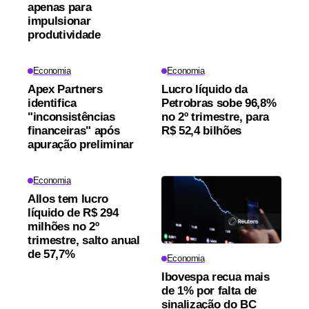
apenas para
impulsionar
produtividade
Economia
Economia
Apex Partners
Lucro líquido da
identifica
Petrobras sobe 96,8%
"inconsistências
no 2º trimestre, para
financeiras" após
R$ 52,4 bilhões
apuração preliminar
Economia
Allos tem lucro
líquido de R$ 294
milhões no 2º
trimestre, salto anual
de 57,7%
Economia
Ibovespa recua mais
de 1% por falta de
sinalização do BC