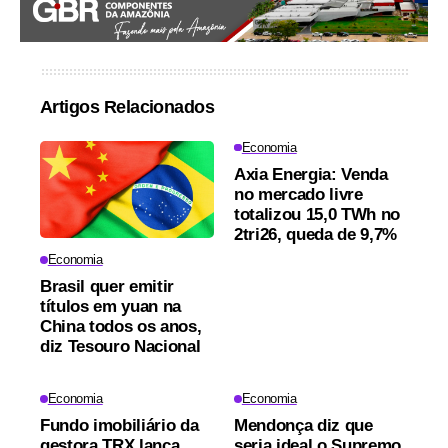
Artigos Relacionados
Economia
Axia Energia: Venda
no mercado livre
totalizou 15,0 TWh no
2tri26, queda de 9,7%
Economia
Brasil quer emitir
títulos em yuan na
China todos os anos,
diz Tesouro Nacional
Economia
Economia
Fundo imobiliário da
Mendonça diz que
gestora TRX lança
seria ideal o Supremo