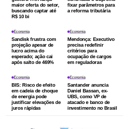
maior oferta do setor,
fixar parâmetros para
buscando captar até
a reforma tributária
R$ 10 bi
Economia
Economia
Sandisk frustra com
Mendonça: Executivo
projeção apesar de
precisa redefinir
lucro acima do
critérios para
esperado; ação cai
ocupação de cargos
após salto de 469%
em reguladoras
Economia
Economia
BIS: Risco de efeito
Santander anuncia
em cadeia de choque
Daniel Bassan, ex-
de energia pode
UBS, como VP de
justificar elevações de
atacado e banco de
juros rápidas
investimento no Brasil