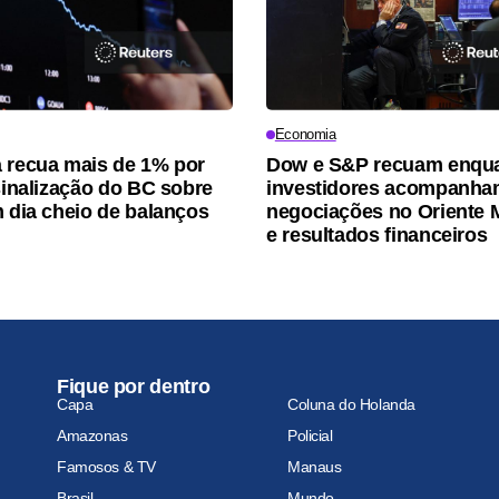
Economia
 recua mais de 1% por
Dow e S&P recuam enqu
 sinalização do BC sobre
investidores acompanh
m dia cheio de balanços
negociações no Oriente 
e resultados financeiros
Fique por dentro
Capa
Coluna do Holanda
Amazonas
Policial
Famosos & TV
Manaus
Brasil
Mundo