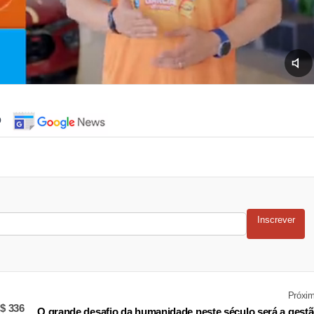
o
Inscrever
Próxi
$ 336
O grande desafio da humanidade neste século será a gest