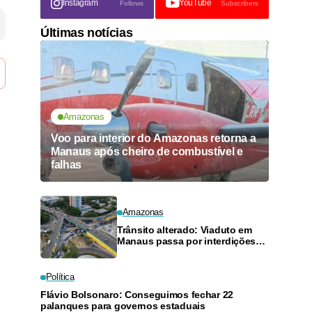
Instagram
YouTube
Follows
Subscribers
Últimas notícias
Amazonas
Voo para interior do Amazonas retorna a
Manaus após cheiro de combustível e
falhas
Amazonas
Trânsito alterado: Viaduto em
Manaus passa por interdições
neste domingo
Política
Flávio Bolsonaro: Conseguimos fechar 22
palanques para governos estaduais