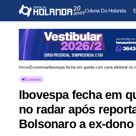
Coluna Do Holanda
E
Início
Economia
Ibovespa fecha em queda com cena eleitoral no r
Economia
Ibovespa fecha em qu
no radar após report
Bolsonaro a ex-dono