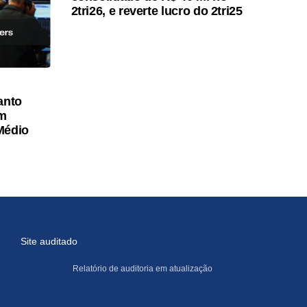
2tri26, e reverte lucro do 2tri25
anto
am
Médio
Site auditado
Relatório de auditoria em atualização