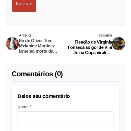
Inscrever
Anterior
Próxima
Ex de Oliver Tree,
Reação de Virginia
Melanine Martinez
Fonseca ao gol de Vini
lamenta morte de
Jr. na Copa viraliza;
cantor após acidente
veja vídeos
fatal de helicópteros no
RJ
Comentários (0)
Deixe seu comentário
Nome *