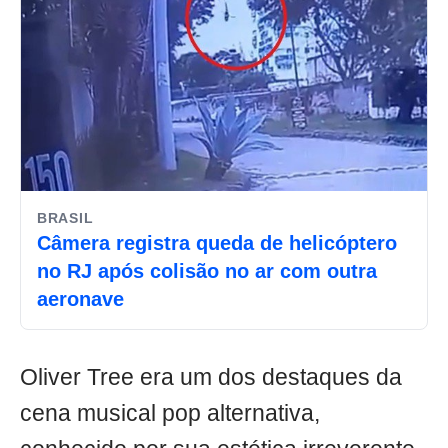
BRASIL
Câmera registra queda de helicóptero
no RJ após colisão no ar com outra
aeronave
Oliver Tree era um dos destaques da
cena musical pop alternativa,