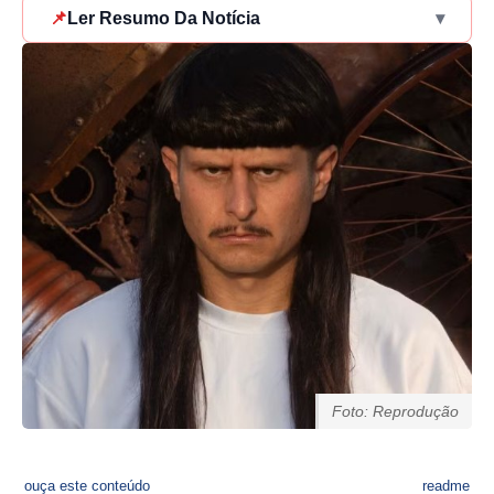
📌
Ler Resumo Da Notícia
▾
Foto: Reprodução
ouça este conteúdo
readme