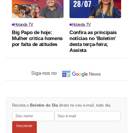
Holanda TV
Holanda TV
Big Papo de hoje:
Confira as principais
Mulher critica homens
notícias no 'Boletim'
por falta de atitudes
desta terça-feira;
Assista
Siga-nos no
Receba o
Boletim do Dia
direto no seu e-mail, todo dia.
Inscrever