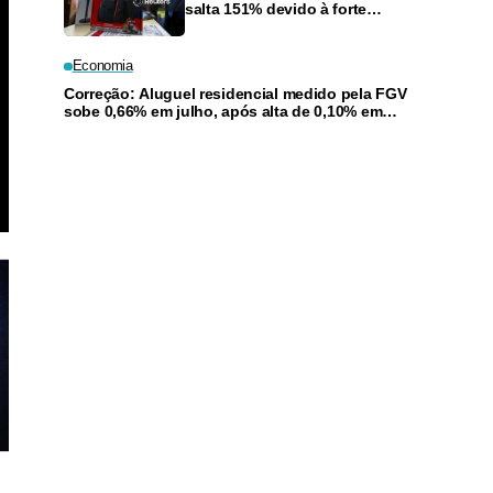
salta 151% devido à forte
demanda por jogos e reembolso
de tarifas nos EUA
Economia
Correção: Aluguel residencial medido pela FGV
sobe 0,66% em julho, após alta de 0,10% em
junho