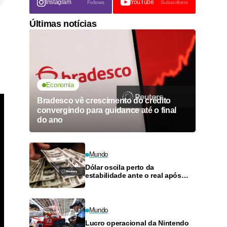
Instagram
YouTube
Follows
Subscribers
Últimas notícias
Economia
Bradesco vê crescimento do crédito
convergindo para guidance até o final
do ano
Mundo
Dólar oscila perto da
estabilidade ante o real após
novo corte de juros
Mundo
Lucro operacional da Nintendo