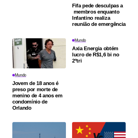
Fifa pede desculpas a
membros enquanto
Infantino realiza
reunião de emergência
Mundo
Axia Energia obtém
lucro de R$1,6 bi no
2ºtri
Mundo
Jovem de 18 anos é
preso por morte de
menino de 4 anos em
condomínio de
Orlando