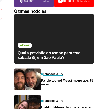
Instagram
YouTube
Follows
Subscribers
Últimas notícias
Brasil
Qual a previsão do tempo para este
sábado (8) em São Paulo?
Famosos & TV
Pai de Lionel Messi morre aos 68
anos
Famosos & TV
Ex-bbb Milena diz que amizade