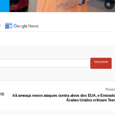
o
Inscrever
Próxi
PIB
Irã ameaça novos ataques contra alvos dos EUA, e Emirad
Árabes Unidos criticam Tee