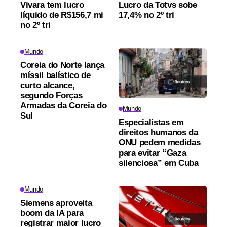
Vivara tem lucro
Lucro da Totvs sobe
líquido de R$156,7 mi
17,4% no 2º tri
no 2º tri
Mundo
Coreia do Norte lança
míssil balístico de
curto alcance,
segundo Forças
Armadas da Coreia do
Mundo
Sul
Especialistas em
direitos humanos da
ONU pedem medidas
para evitar “Gaza
silenciosa” em Cuba
Mundo
Siemens aproveita
boom da IA para
registrar maior lucro