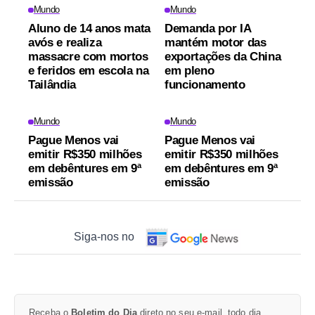
Mundo
Mundo
Aluno de 14 anos mata
Demanda por IA
avós e realiza
mantém motor das
massacre com mortos
exportações da China
e feridos em escola na
em pleno
Tailândia
funcionamento
Mundo
Mundo
Pague Menos vai
Pague Menos vai
emitir R$350 milhões
emitir R$350 milhões
em debêntures em 9ª
em debêntures em 9ª
emissão
emissão
Siga-nos no
Receba o
Boletim do Dia
direto no seu e-mail, todo dia.