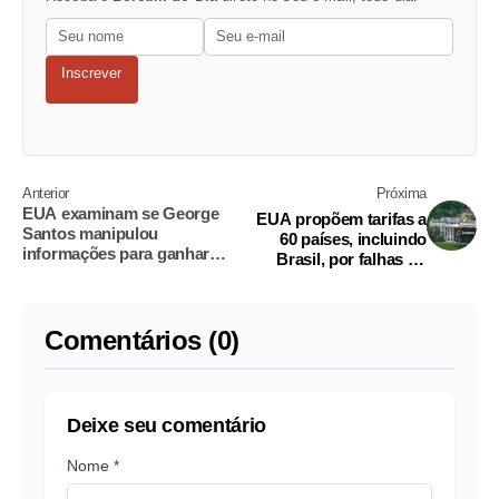
Inscrever
Anterior
Próxima
EUA examinam se George
EUA propõem tarifas a
Santos manipulou
60 países, incluindo
informações para ganhar
Brasil, por falhas no
aposta no mercado de
combate ao trabalho
previsões
forçado
Comentários (0)
Deixe seu comentário
Nome *