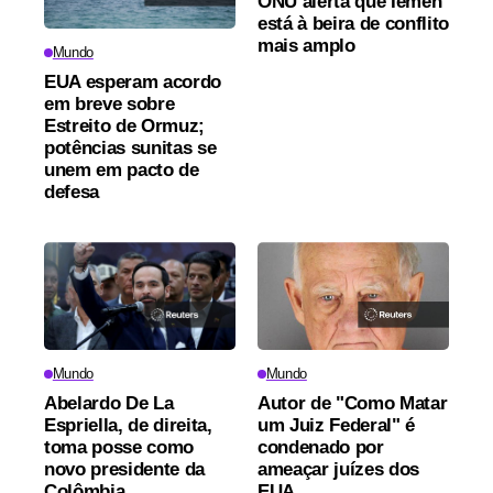
ONU alerta que Iêmen
está à beira de conflito
mais amplo
Mundo
EUA esperam acordo
em breve sobre
Estreito de Ormuz;
potências sunitas se
unem em pacto de
defesa
Mundo
Mundo
Abelardo De La
Autor de "Como Matar
Espriella, de direita,
um Juiz Federal" é
toma posse como
condenado por
novo presidente da
ameaçar juízes dos
Colômbia
EUA