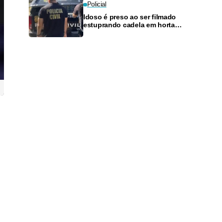
Policial
Idoso é preso ao ser filmado
estuprando cadela em horta
comunitária na BR-174