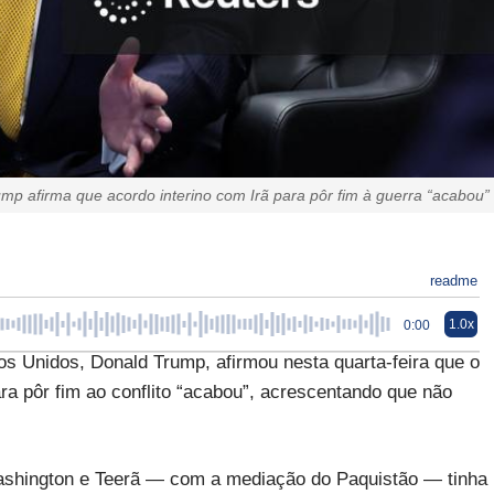
mp afirma que acordo interino com Irã para pôr fim à guerra “acabou”
readme
1.0x
0:00
s Unidos, Donald Trump, afirmou nesta quarta-feira que o
a pôr fim ao conflito “acabou”, acrescentando que não
Washington e Teerã — com a mediação do Paquistão — tinha