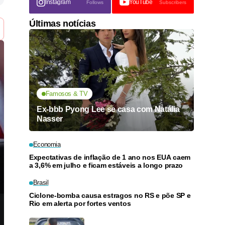
Instagram
YouTube
Follows
Subscribers
Últimas notícias
Famosos & TV
Ex-bbb Pyong Lee se casa com Natália
Nasser
Economia
Expectativas de inflação de 1 ano nos EUA caem
a 3,6% em julho e ficam estáveis a longo prazo
Brasil
Ciclone-bomba causa estragos no RS e põe SP e
Rio em alerta por fortes ventos