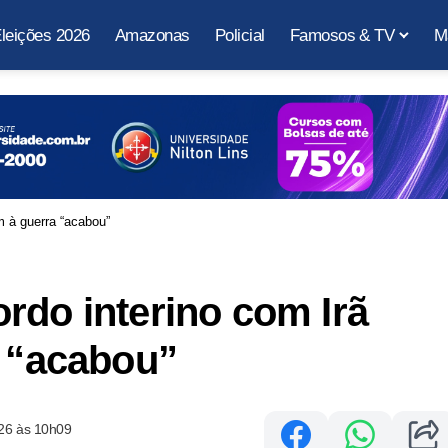
leições 2026
Amazonas
Policial
Famosos & TV
M
m à guerra “acabou”
rdo interino com Irã
a “acabou”
26 às 10h09