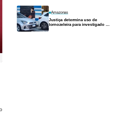
Amazonas
Justiça determina uso de
tornozeleira para investigado por
perseguir estudante em Manaus
o