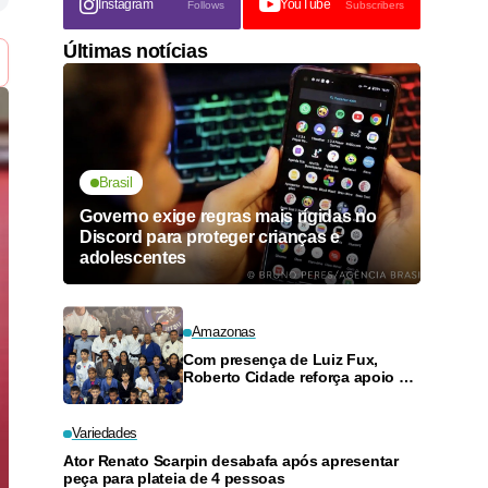
Instagram
YouTube
Follows
Subscribers
Últimas notícias
Brasil
Governo exige regras mais rígidas no
Discord para proteger crianças e
adolescentes
Amazonas
Com presença de Luiz Fux,
Roberto Cidade reforça apoio a
projeto social de jiu-jitsu no
Ouro Verde
Variedades
Ator Renato Scarpin desabafa após apresentar
peça para plateia de 4 pessoas