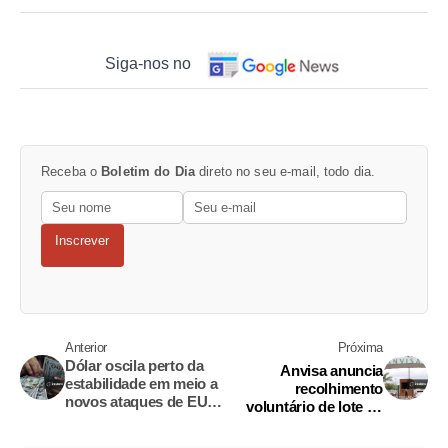
Siga-nos no
Receba o
Boletim do Dia
direto no seu e-mail, todo dia.
Inscrever
Anterior
Próxima
Dólar oscila perto da
Anvisa anuncia
estabilidade em meio a
recolhimento
novos ataques de EUA
voluntário de lote de
e Irã no Oriente Médio
água mineral Crystal
sem gás por presença