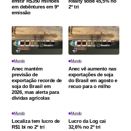
emitir R$350 milhões
Realty sobe 45,5% no
em debêntures em 9ª
2º tri
emissão
Mundo
Mundo
Anec mantém
Anec vê aumento nas
previsão de
exportações de soja
exportação recorde de
do Brasil em agosto e
soja do Brasil em
recuo para o milho
2026, mas alerta para
dívidas agrícolas
Mundo
Mundo
Localiza tem lucro de
Lucro da Log cai
R$1 bi no 2º tri
32,6% no 2º tri