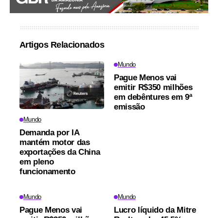
Artigos Relacionados
Mundo
Pague Menos vai
emitir R$350 milhões
em debêntures em 9ª
emissão
Mundo
Demanda por IA
mantém motor das
exportações da China
em pleno
funcionamento
Mundo
Mundo
Pague Menos vai
Lucro líquido da Mitre