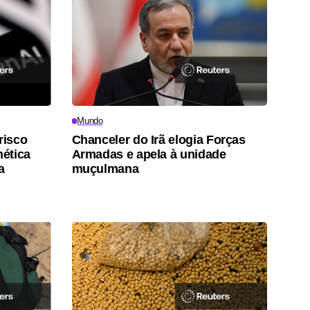
Mundo
risco
Chanceler do Irã elogia Forças
nética
Armadas e apela à unidade
a
muçulmana