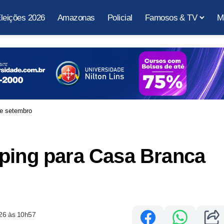
leições 2026
Amazonas
Policial
Famosos & TV
M
de setembro
nping para Casa Branca
26 às 10h57