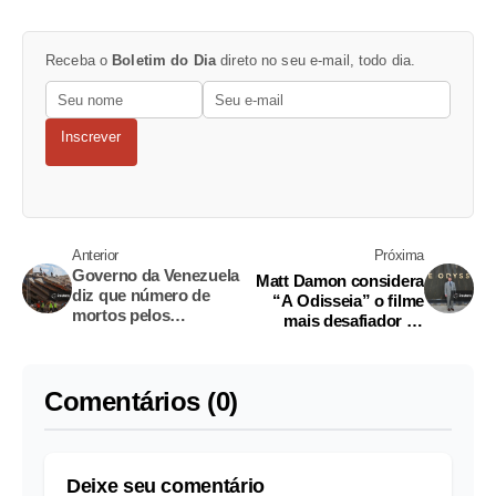
Receba o
Boletim do Dia
direto no seu e-mail, todo dia.
Inscrever
Anterior
Próxima
Governo da Venezuela
Matt Damon considera
diz que número de
“A Odisseia” o filme
mortos pelos
mais desafiador da
terremotos chega a
carreira
3.685
Comentários (0)
Deixe seu comentário