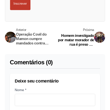
Inscrever
Anterior
Próxima
Operação Covil do
Homem investigado
Mamon cumpre
por matar morador de
mandados contra
rua é preso em
agiotas no Amazonas e
embarcação no
em mais três estados
Amazonas
Comentários (0)
Deixe seu comentário
Nome *