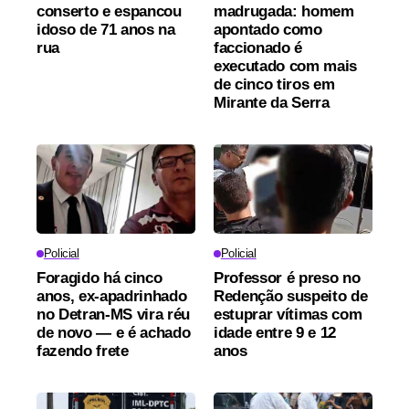
conserto e espancou
madrugada: homem
idoso de 71 anos na
apontado como
rua
faccionado é
executado com mais
de cinco tiros em
Mirante da Serra
Policial
Policial
Foragido há cinco
Professor é preso no
anos, ex-apadrinhado
Redenção suspeito de
no Detran-MS vira réu
estuprar vítimas com
de novo — e é achado
idade entre 9 e 12
fazendo frete
anos