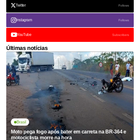
Twitter
Follows
Instagram
Follows
YouTube
Subscribers
Últimas notícias
Brasil
Moto pega fogo após bater em carreta na BR-364 e
motociclista morre na hora