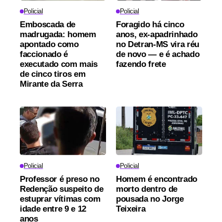
Policial
Policial
Emboscada de
Foragido há cinco
madrugada: homem
anos, ex-apadrinhado
apontado como
no Detran-MS vira réu
faccionado é
de novo — e é achado
executado com mais
fazendo frete
de cinco tiros em
Mirante da Serra
Policial
Policial
Professor é preso no
Homem é encontrado
Redenção suspeito de
morto dentro de
estuprar vítimas com
pousada no Jorge
idade entre 9 e 12
Teixeira
anos