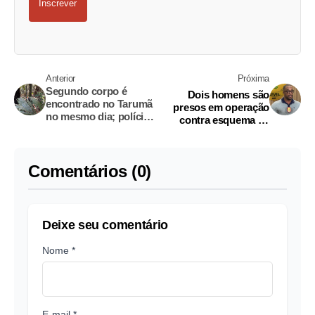
Inscrever
Anterior
Próxima
Segundo corpo é
Dois homens são
encontrado no Tarumã
presos em operação
no mesmo dia; polícia
contra esquema de
investiga relação entre
agiotagem na zona
os crimes
leste de Manaus
Comentários (0)
Deixe seu comentário
Nome *
E-mail *