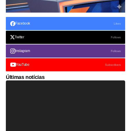
Facebook
Likes
Twitter
Follows
Instagram
Follows
YouTube
Subscribers
Últimas notícias