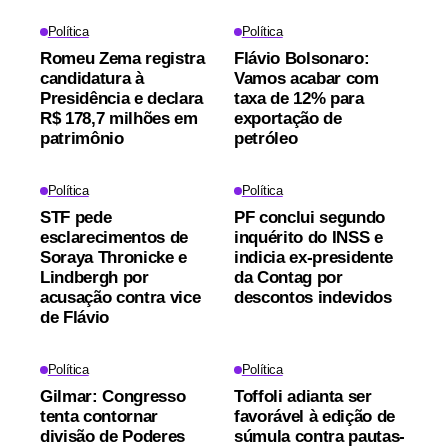
Política
Política
Romeu Zema registra
Flávio Bolsonaro:
candidatura à
Vamos acabar com
Presidência e declara
taxa de 12% para
R$ 178,7 milhões em
exportação de
patrimônio
petróleo
Política
Política
STF pede
PF conclui segundo
esclarecimentos de
inquérito do INSS e
Soraya Thronicke e
indicia ex-presidente
Lindbergh por
da Contag por
acusação contra vice
descontos indevidos
de Flávio
Política
Política
Gilmar: Congresso
Toffoli adianta ser
tenta contornar
favorável à edição de
divisão de Poderes
súmula contra pautas-