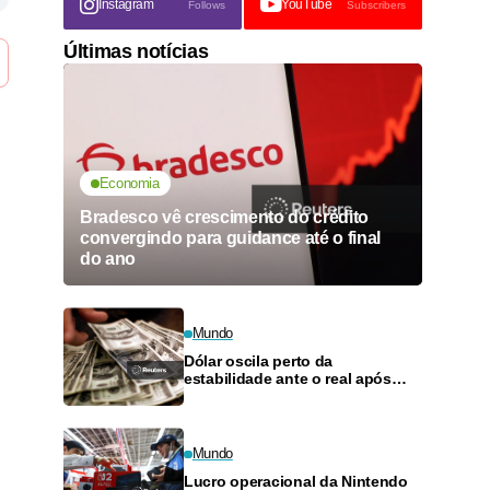
Instagram
YouTube
Follows
Subscribers
Últimas notícias
Economia
Bradesco vê crescimento do crédito
convergindo para guidance até o final
do ano
Mundo
Dólar oscila perto da
estabilidade ante o real após
novo corte de juros
Mundo
Lucro operacional da Nintendo