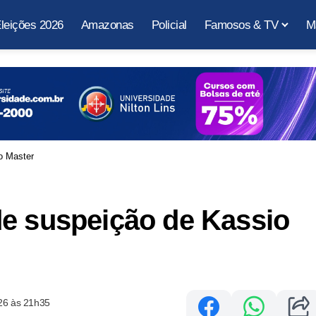
leições 2026
Amazonas
Policial
Famosos & TV
M
o Master
de suspeição de Kassio
26 às 21h35