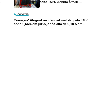
.
salta 151% devido à forte
demanda por jogos e reembolso
de tarifas nos EUA
Economia
Correção: Aluguel residencial medido pela FGV
sobe 0,66% em julho, após alta de 0,10% em
junho