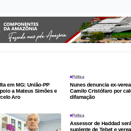
Política
lta em MG: União-PP
Nunes denuncia ex-vere
poio a Mateus Simões e
Camilo Cristófaro por cal
rcelo Aro
difamação
Política
Assessor de Haddad ser
suplente de Tebet e vere