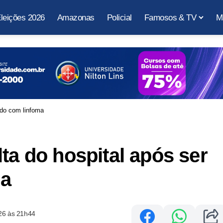
leições 2026
Amazonas
Policial
Famosos & TV
M
ado com linfoma
ta do hospital após ser
ma
26 às 21h44