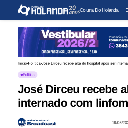
Coluna Do Holanda
E
Início
Política
José Dirceu recebe alta do hospital após ser intern
Política
José Dirceu recebe al
internado com linfo
19/05/20