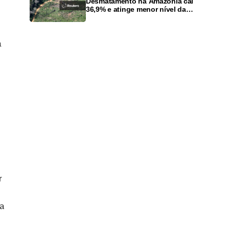
Desmatamento na Amazônia cai
36,9% e atinge menor nível da
série histórica, diz governo
à
r
ra