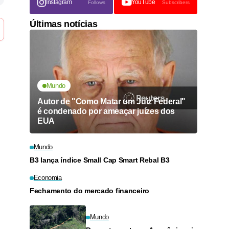
Instagram
YouTube
Follows
Subscribers
Últimas notícias
Mundo
Autor de "Como Matar um Juiz Federal"
é condenado por ameaçar juízes dos
EUA
Mundo
B3 lança índice Small Cap Smart Rebal B3
Economia
Fechamento do mercado financeiro
Mundo