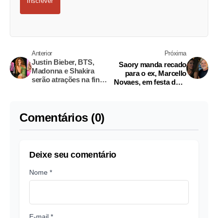
Inscrever
Anterior
Próxima
Justin Bieber, BTS,
Saory manda recado
Madonna e Shakira
para o ex, Marcello
serão atrações na final
Novaes, em festa de A
da Copa
Fazenda; vídeo
Comentários (0)
Deixe seu comentário
Nome *
E-mail *