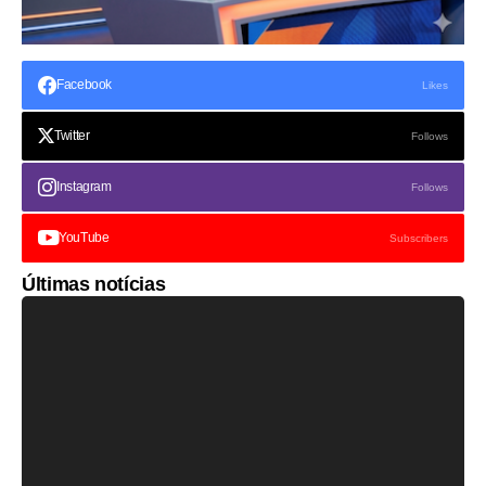
Facebook
Likes
Twitter
Follows
Instagram
Follows
YouTube
Subscribers
Últimas notícias