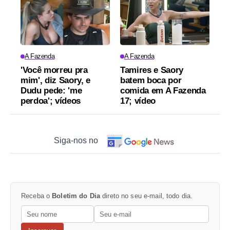
A Fazenda
A Fazenda
'Você morreu pra
Tamires e Saory
mim', diz Saory, e
batem boca por
Dudu pede: 'me
comida em A Fazenda
perdoa'; vídeos
17; vídeo
Siga-nos no
Receba o
Boletim do Dia
direto no seu e-mail, todo dia.