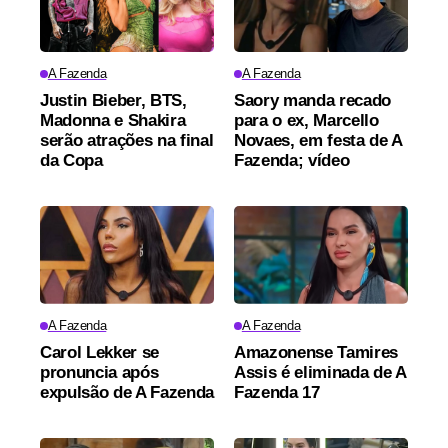
A Fazenda
A Fazenda
Justin Bieber, BTS,
Saory manda recado
Madonna e Shakira
para o ex, Marcello
serão atrações na final
Novaes, em festa de A
da Copa
Fazenda; vídeo
A Fazenda
A Fazenda
Carol Lekker se
Amazonense Tamires
pronuncia após
Assis é eliminada de A
expulsão de A Fazenda
Fazenda 17