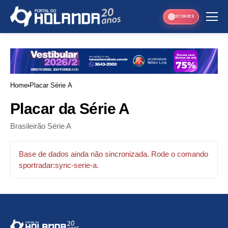
STORIES
Home
Placar Série A
Placar da Série A
Brasileirão Série A
Base de dados ainda não sincronizada. Rode o comando
sportradar:sync-serie-a.