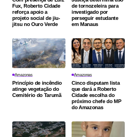
Fux, Roberto Cidade
de tornozeleira para
reforça apoio a
investigado por
projeto social de jiu-
perseguir estudante
jitsu no Ouro Verde
em Manaus
Amazonas
Amazonas
Princípio de incêndio
Cinco disputam lista
atinge vegetação do
que dará a Roberto
Cemitério do Tarumã
Cidade escolha do
próximo chefe do MP
do Amazonas