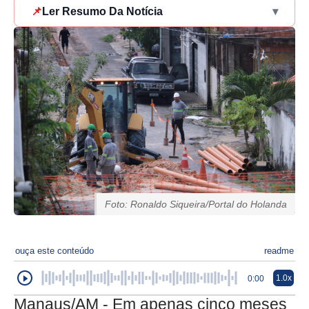
📌
Ler Resumo Da Notícia
▾
Foto: Ronaldo Siqueira/Portal do Holanda
ouça este conteúdo
readme
1.0x
0:00
Manaus/AM - Em apenas cinco meses