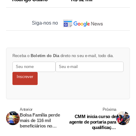
Siga-nos no
Receba o
Boletim do Dia
direto no seu e-mail, todo dia.
Inscrever
Anterior
Próxima
Bolsa Família perde
CMM inicia curso de
mais de 116 mil
agente de portaria para
beneficiários no
qualificação
Amazonas em três
profissional em