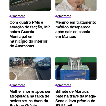
Amazonas
Amazonas
Com quatro PMs e
Menino em tratamento
atuação de facção, MP
médico desaparece
cobra Guarda
após sair de escola
Municipal em
em Manaus
município do interior
do Amazonas
Amazonas
Amazonas
Mulher morre após ser
Bilhete de Manaus
atropelada na faixa de
bate na trave da Mega-
pedestres na Avenida
Sena e leva prêmio de
Rodrigo Otávio
R$ 52 mil