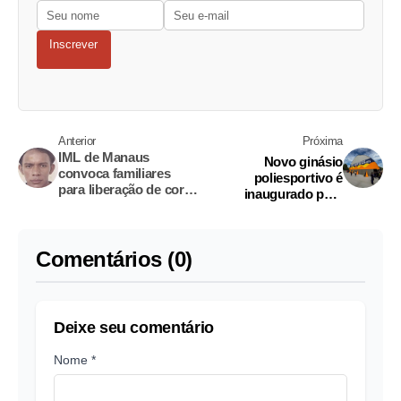
Inscrever
Anterior
Próxima
IML de Manaus
Novo ginásio
convoca familiares
poliesportivo é
para liberação de corpo
inaugurado para
de homem de 39 anos
atender alunos e
comunidade em Coari
Comentários (0)
Deixe seu comentário
Nome *