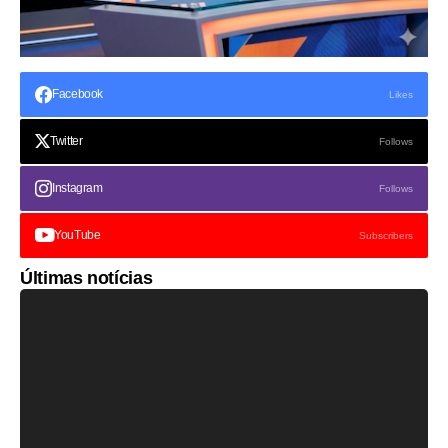
Facebook
Likes
Twitter
Follows
Instagram
Follows
YouTube
Subscribers
Últimas notícias