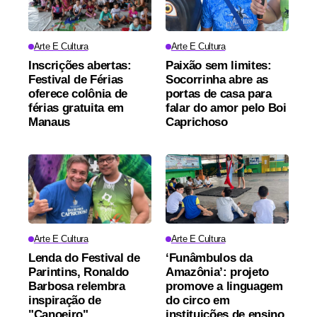
Arte E Cultura
Arte E Cultura
Inscrições abertas:
Paixão sem limites:
Festival de Férias
Socorrinha abre as
oferece colônia de
portas de casa para
férias gratuita em
falar do amor pelo Boi
Manaus
Caprichoso
Arte E Cultura
Arte E Cultura
Lenda do Festival de
‘Funâmbulos da
Parintins, Ronaldo
Amazônia’: projeto
Barbosa relembra
promove a linguagem
inspiração de
do circo em
"Canoeiro"
instituições de ensino