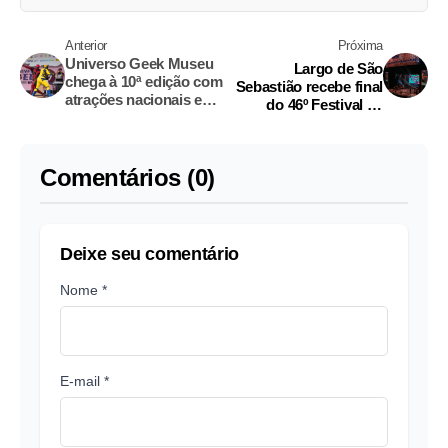
Anterior
Próxima
Universo Geek Museu
Largo de São
chega à 10ª edição com
Sebastião recebe final
atrações nacionais e
do 46º Festival de
entrada gratuita
Calouros do Sesc
neste sábado
Comentários (0)
Deixe seu comentário
Nome *
E-mail *