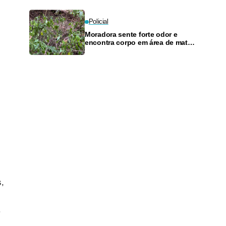
inflação
Policial
Moradora sente forte odor e
encontra corpo em área de mata
em Manaus
s,
.