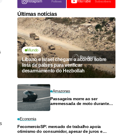
Instagram
YouTube
Follows
Subscribers
Últimas notícias
Mundo
s
Líbano e Israel chegam a acordo sobre
lista de países para verificar
desarmamento do Hezbollah
Amazonas
Passageira morre ao ser
arremessada de moto durante
acidente em Flores
Economia
s
FecomercioSP: mercado de trabalho apoia
otimismo do consumidor, apesar de juros e