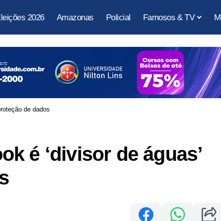
leições 2026
Amazonas
Policial
Famosos & TV
M
proteção de dados
k é ‘divisor de águas’
s