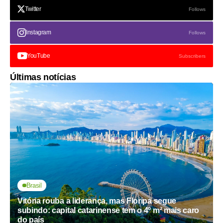
Twitter
Follows
Instagram
Follows
YouTube
Subscribers
Últimas notícias
Brasil
Vitória rouba a liderança, mas Floripa segue
subindo: capital catarinense tem o 4º m² mais caro
do país