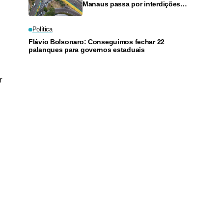
Manaus passa por interdições
neste domingo
Política
Flávio Bolsonaro: Conseguimos fechar 22
palanques para governos estaduais
r