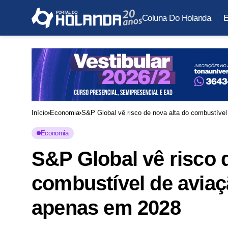
Coluna Do Holanda
E
Início
Economia
S&P Global vê risco de nova alta do combustíve
Economia
S&P Global vê risco 
combustível de aviaç
apenas em 2028