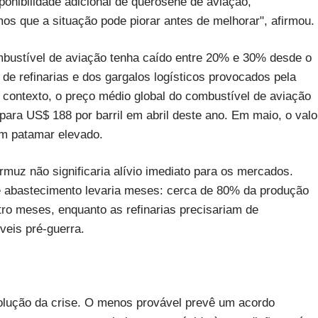
onibilidade adicional de querosene de aviação,
s que a situação pode piorar antes de melhorar", afirmou.
mbustível de aviação tenha caído entre 20% e 30% desde o
e de refinarias e dos gargalos logísticos provocados pela
 contexto, o preço médio global do combustível de aviação
ara US$ 188 por barril em abril deste ano. Em maio, o valo
em patamar elevado.
rmuz não significaria alívio imediato para os mercados.
e abastecimento levaria meses: cerca de 80% da produção
uatro meses, enquanto as refinarias precisariam de
veis pré-guerra.
volução da crise. O menos provável prevê um acordo