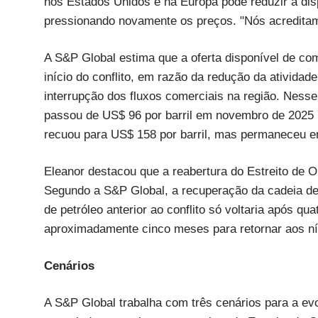
nos Estados Unidos e na Europa pode reduzir a disp
pressionando novamente os preços. "Nós acreditamo
A S&P Global estima que a oferta disponível de co
início do conflito, em razão da redução da atividad
interrupção dos fluxos comerciais na região. Nesse
passou de US$ 96 por barril em novembro de 2025 p
recuou para US$ 158 por barril, mas permaneceu 
Eleanor destacou que a reabertura do Estreito de O
Segundo a S&P Global, a recuperação da cadeia d
de petróleo anterior ao conflito só voltaria após q
aproximadamente cinco meses para retornar aos ní
Cenários
A S&P Global trabalha com três cenários para a e