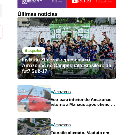
Instagram
YouTube
Follows
Subscribers
Últimas notícias
Esportes
Instituto ZLec vai representar o
Amazonas no Campeonato Brasileiro de
fut7 Sub-17
Amazonas
Voo para interior do Amazonas
retorna a Manaus após cheiro de
combustível e falhas
Amazonas
Trânsito alterado: Viaduto em