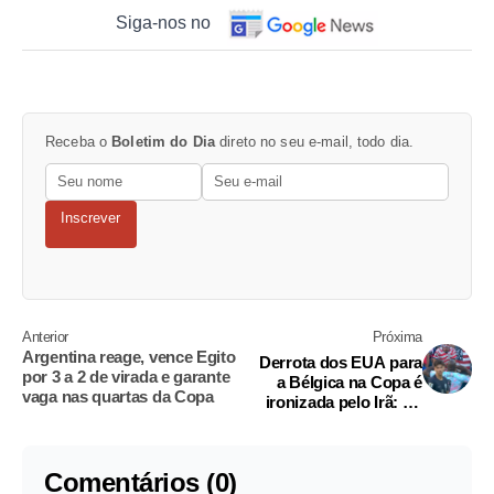
Siga-nos no
Receba o
Boletim do Dia
direto no seu e-mail, todo dia.
Inscrever
Anterior
Próxima
Argentina reage, vence Egito
Derrota dos EUA para
por 3 a 2 de virada e garante
a Bélgica na Copa é
vaga nas quartas da Copa
ironizada pelo Irã: "O
mundo comemora com
dança"
Comentários (0)