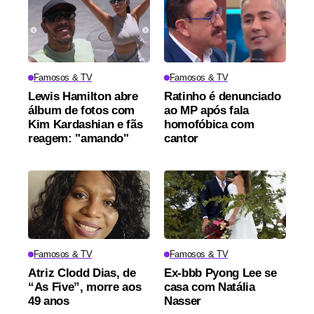
Famosos & TV
Famosos & TV
Lewis Hamilton abre
Ratinho é denunciado
álbum de fotos com
ao MP após fala
Kim Kardashian e fãs
homofóbica com
reagem: "amando"
cantor
Famosos & TV
Famosos & TV
Atriz Clodd Dias, de
Ex-bbb Pyong Lee se
“As Five”, morre aos
casa com Natália
49 anos
Nasser