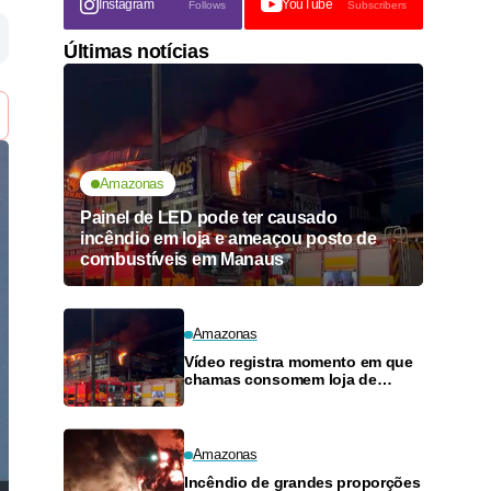
Instagram
YouTube
Follows
Subscribers
Últimas notícias
Amazonas
Painel de LED pode ter causado
incêndio em loja e ameaçou posto de
combustíveis em Manaus
Amazonas
Vídeo registra momento em que
chamas consomem loja de
materiais de construção no
Monte das Oliveiras
Amazonas
Incêndio de grandes proporções