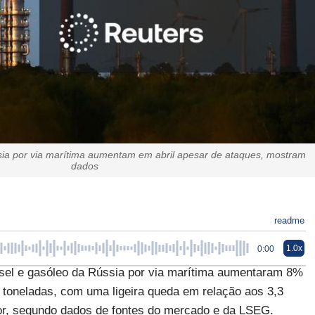
sia por via marítima aumentam em abril apesar de ataques, mostram
dados
readme
1.0x
0:00
sel e gasóleo da Rússia por via marítima aumentaram 8%
e toneladas, com uma ligeira queda em relação aos 3,3
or, segundo dados de fontes do mercado e da LSEG.