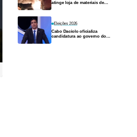
atinge loja de materiais de
construção no Monte das
Oliveiras
Eleições 2026
Cabo Daciolo oficializa
candidatura ao governo do
Amazonas pelo Mobiliza