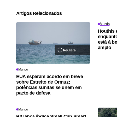
Artigos Relacionados
Mundo
Houthis 
enquanto
está à be
amplo
Mundo
EUA esperam acordo em breve
sobre Estreito de Ormuz;
potências sunitas se unem em
pacto de defesa
Mundo
B3 lança índice Small Cap Smart