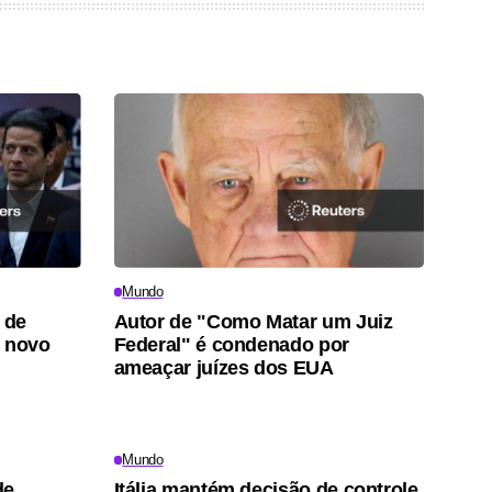
Mundo
 de
Autor de "Como Matar um Juiz
o novo
Federal" é condenado por
ameaçar juízes dos EUA
Mundo
de
Itália mantém decisão de controle