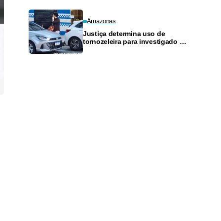
Amazonas
Justiça determina uso de
tornozeleira para investigado por
perseguir estudante em Manaus