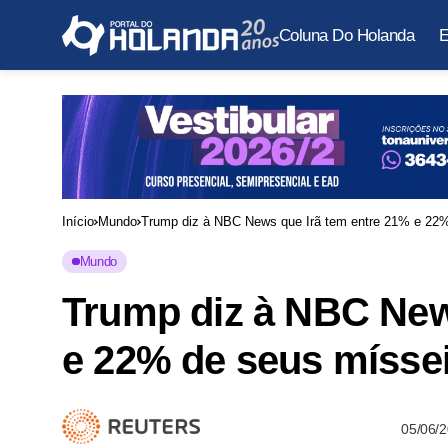
Coluna Do Holanda
E
Início
Mundo
Trump diz à NBC News que Irã tem entre 21% e 22%
Mundo
Trump diz à NBC New
e 22% de seus míssei
05/06/