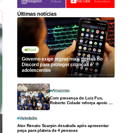
Instagram
YouTube
Follows
Subscribers
Últimas notícias
Brasil
Governo exige regras mais rígidas no
Discord para proteger crianças e
adolescentes
Amazonas
Com presença de Luiz Fux,
Roberto Cidade reforça apoio a
projeto social de jiu-jitsu no
Ouro Verde
Variedades
Ator Renato Scarpin desabafa após apresentar
peça para plateia de 4 pessoas