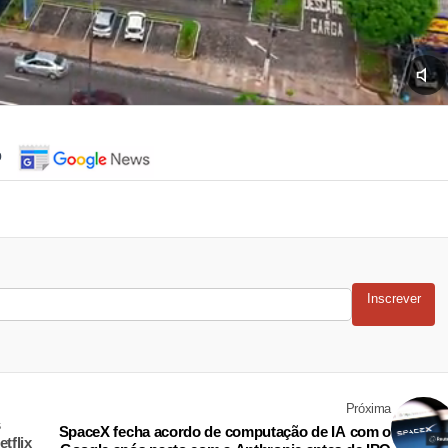
o
Inscrever
Próxima
s
SpaceX fecha acordo de computação de IA com o
tflix