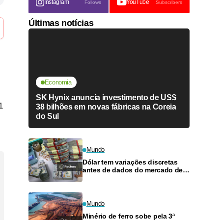
Instagram
YouTube
Follows
Subscribers
Últimas notícias
Economia
SK Hynix anuncia investimento de US$
1
38 bilhões em novas fábricas na Coreia
do Sul
Mundo
Dólar tem variações discretas
antes de dados do mercado de
trabalho dos EUA
Mundo
Minério de ferro sobe pela 3ª