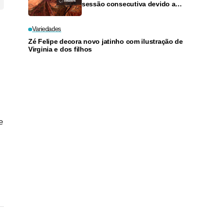
sessão consecutiva devido a
preocupações com oferta
Variedades
Zé Felipe decora novo jatinho com ilustração de
Virginia e dos filhos
e