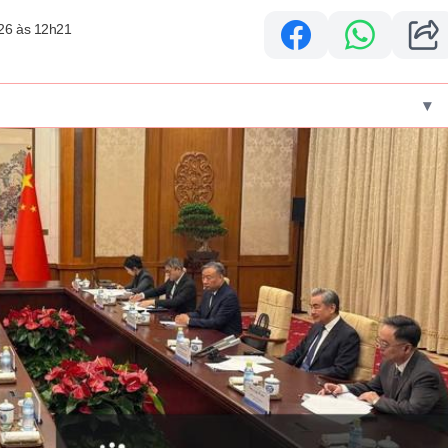
26 às 12h21
▾