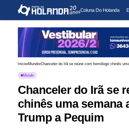
Coluna Do Holanda
E
Início
Mundo
Chanceler do Irã se reúne com homólogo chinês u
Mundo
Chanceler do Irã se
chinês uma semana a
Trump a Pequim