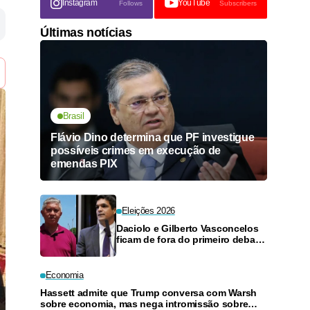
Instagram
YouTube
Follows
Subscribers
Últimas notícias
Brasil
Flávio Dino determina que PF investigue
possíveis crimes em execução de
emendas PIX
Eleições 2026
Daciolo e Gilberto Vasconcelos
ficam de fora do primeiro debate
ao vivo ao Governo do
Amazonas
Economia
Hassett admite que Trump conversa com Warsh
sobre economia, mas nega intromissão sobre