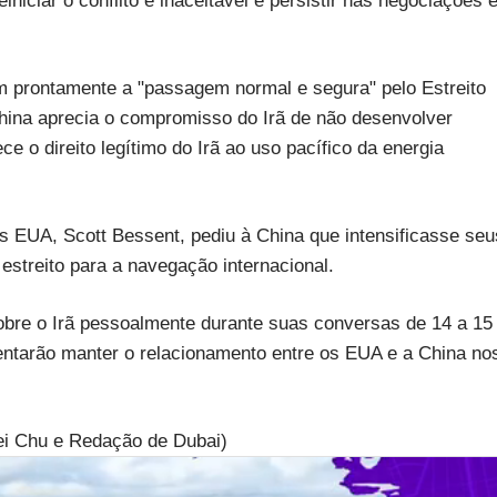
niciar o conflito é inaceitável e persistir nas negociações 
m prontamente a "passagem normal e segura" pelo Estreito
hina aprecia o compromisso do Irã de não desenvolver
o direito legítimo do Irã ao uso pacífico da energia
s EUA, Scott Bessent, pediu à China que intensificasse seu
 estreito para a navegação internacional.
obre o Irã pessoalmente durante suas conversas de 14 a 15
entarão manter o relacionamento entre os EUA e a China no
ei Chu e Redação de Dubai)