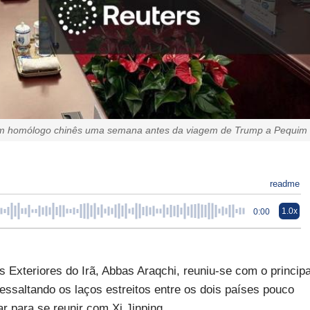
com homólogo chinês uma semana antes da viagem de Trump a Pequim
readme
1.0x
0:00
Exteriores do Irã, Abbas Araqchi, reuniu-se com o principa
essaltando os laços estreitos entre os dois países pouco
r para se reunir com Xi Jinping.