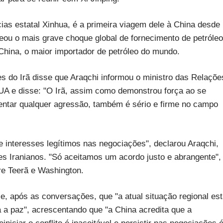
cias estatal Xinhua, é a primeira viagem dele à China desde
deou o mais grave choque global de fornecimento de petróleo
China, o maior importador de petróleo do mundo.
es do Irã disse que Araqchi informou o ministro das Relaçõe
UA e disse: "O Irã, assim como demonstrou força ao se
rentar qualquer agressão, também é sério e firme no campo
e interesses legítimos nas negociações", declarou Araqchi,
s Iranianos. "Só aceitamos um acordo justo e abrangente",
re Teerã e Washington.
e, após as conversações, que "a atual situação regional es
 a paz", acrescentando que "a China acredita que a