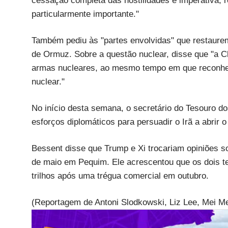
cessação completa das hostilidades é imperativa, rei
particularmente importante."
Também pediu às "partes envolvidas" que restaure
de Ormuz. Sobre a questão nuclear, disse que "a C
armas nucleares, ao mesmo tempo em que reconhece 
nuclear."
No início desta semana, o secretário do Tesouro do
esforços diplomáticos para persuadir o Irã a abrir o
Bessent disse que Trump e Xi trocariam opiniões s
de maio em Pequim. Ele acrescentou que os dois t
trilhos após uma trégua comercial em outubro.
(Reportagem de Antoni Slodkowski, Liz Lee, Mei M