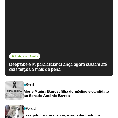
Justiça & Direito
Deepfake e IA para aliciar criança agora custam até
dois terços a mais de pena
Brasil
Morre Marina Barros, filha do médico e candidato
ao Senado Antônio Barros
Policial
Foragido há cinco anos, ex-apadrinhado no