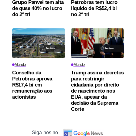
Grupo Panvel tem alta
Petrobras tem lucro
de quse 40% no lucro
líquido de R$52,4 bi
do 2º tri
no 2° tri
Mundo
Mundo
Conselho da
Trump assina decretos
Petrobras aprova
para restringir
R$17,4 bi em
cidadania por direito
remuneração aos
de nascimento nos
acionistas
EUA, apesar da
decisão da Suprema
Corte
Siga-nos no